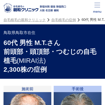
menu
60代 男性 M
自毛植毛の親和クリニック
自毛植毛の症例
鳥取県鳥取市在住
60代 男性 M.T.さん
前頭部・頭頂部・つむじの自毛
植毛
(MIRAI法)
2,300株の症例
施術前
手術後