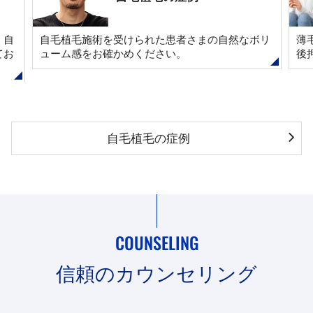
、自
自毛植毛施術を受けられた患者さまの自然なボリ
薄
てお
ューム感をお確かめください。
後
自毛植毛の症例
COUNSELING
信頼のカウンセリング