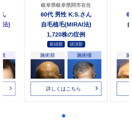
住
岐阜県岐阜県関市在住
さん
60代 男性 K.S.さん
6
I法)
自毛植毛(MIRAI法)
自
1,720株の症例
前頭部
頭頂部
術後
施術前
施術後
施
詳しくはこちら