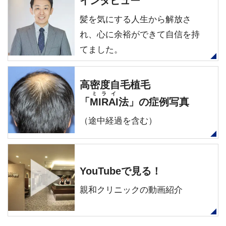
インタビュー
髪を気にする人生から解放さ
れ、心に余裕ができて自信を持
てました。
高密度自毛植毛
ミライ
「
MIRAI
法」の症例写真
（途中経過を含む）
YouTubeで見る！
親和クリニックの動画紹介