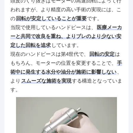
頭皮のくり抜きはモーターの高速回転によって行
われますが、より精度の高い手術の実現には、こ
の
回転が安定していることが重要
です。
当院で使用しているハンドピースは、
医療メーカ
ーと共同で改良を重ね、よりブレのより少ない安
定した回転を追求
しています。
現在のハンドピースは第4世代で、
回転の安定
は
もちろん、モーターの位置を変更することで、
手
術中に発生する水分や油分が施術に影響しない
、
より
スムーズな施術を実現
する構造となっていま
す。