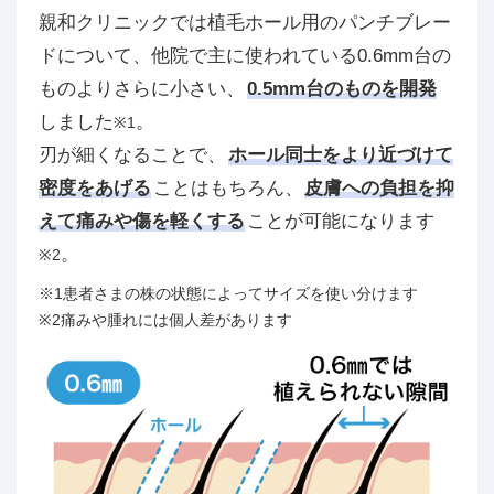
親和クリニックでは植毛ホール用のパンチブレー
ドについて、他院で主に使われている0.6mm台の
ものよりさらに小さい、
0.5mm台のものを開発
しました
。
※1
刃が細くなることで、
ホール同士をより近づけて
密度をあげる
ことはもちろん、
皮膚への負担を抑
えて痛みや傷を軽くする
ことが可能になります
。
※2
※1患者さまの株の状態によってサイズを使い分けます
※2痛みや腫れには個人差があります