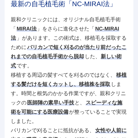
最新の自毛植毛術「NC-MIRAI法」
親和クリニックには、オリジナル自毛植毛手術
「
MIRAI法
」をさらに進化させた「
NC-MIRAI
法
」があります。この術式は、移植毛を採取する
ために
バリカンで短く刈るのが当たり前だったこ
れまでの自毛植毛手術から脱却
した、
新しい術
式
です。
移植する周辺の髪すべてを刈るのではなく、
移植
する髪だけを短くカットし、移植株を採取
しま
す。時間と根気のかかる作業ですが、親和クリニ
ックの
医師陣の素早い手技
と、
スピーディな施
術を可能にする医療設備
が整っていることで実現
しました。
バリカンで刈ることに抵抗がある、
女性や人前に