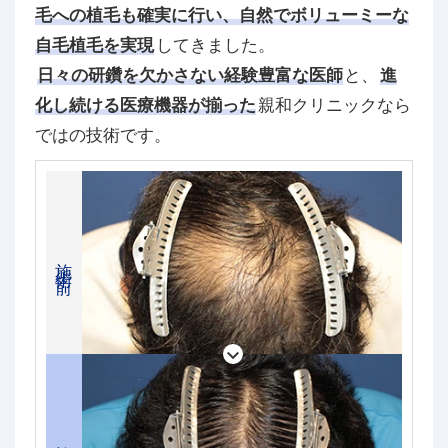
毛への植毛も確実に行い、自然でボリューミーな
自毛植毛を実現
してきました。
日々の研鑽を欠かさない経験豊富な医師
と、
進
化し続ける医療機器が揃った
親和クリニックなら
ではの技術です。
施術前
施術後