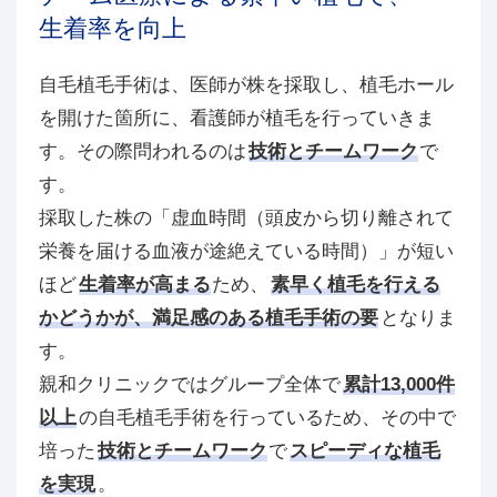
生着率を向上
自毛植毛手術は、医師が株を採取し、植毛ホール
を開けた箇所に、看護師が植毛を行っていきま
す。その際問われるのは
技術とチームワーク
で
す。
採取した株の「虚血時間（頭皮から切り離されて
栄養を届ける血液が途絶えている時間）」が短い
ほど
生着率が高まる
ため、
素早く植毛を行える
かどうかが、満足感のある植毛手術の要
となりま
す。
親和クリニックではグループ全体で
累計13,000件
以上
の自毛植毛手術を行っているため、その中で
培った
技術とチームワーク
で
スピーディな植毛
を実現
。