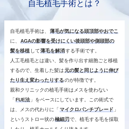
自毛植毛手術とは？
自毛植毛手術は、
薄毛が気になる頭頂部やおでこ
に、
AGAの影響を受けにくい後頭部や側頭部の
髪を移植
して
薄毛を解消
する手術です。
人工毛植毛とは違い、髪を作り出す細胞ごと移植
するので、生着した髪は
元の髪と同じように伸び
たり生え変わったりする
のが特徴です。
親和クリニックの植毛手術はメスを使わない
「
FUE法
」をベースにしています。この術式で
は、メスの代わりに「
マイクロパンチブレード
」
というストロー状の
極細刃
で、植毛する毛を採取
したり、植毛ホールをくり抜きます。