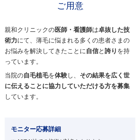
ご用意
親和クリニックの
医師・看護師
は
卓抜した技
術力
にて、薄毛に悩まれる多くの患者さまの
お悩みを解決してきたことに
自信
と
誇り
を持
っています。
当院の
自毛植毛
を
体験
し、
その結果を広く世
に伝えることに協力していただける方を募集
しています。
モニター応募詳細