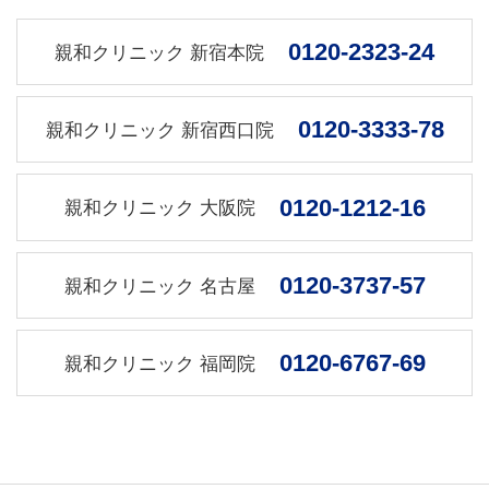
す。
0120-2323-24
親和クリニック 新宿本院
個人情報の管理・利用目的について
0120-3333-78
親和クリニック 新宿西口院
当院はご提供いただいた個人情報の取扱について
厳重に管理し、安全に取り扱うよう最大限の注意
0120-1212-16
親和クリニック 大阪院
を払います。対象となる個人情報は、患者さまの
氏名・住所・年齢・性別・電話番号メールアドレ
スなど、患者さま個人を特定することのできる情
0120-3737-57
親和クリニック 名古屋
報です。
患者さまからご提供いただいた個人情報は、患者
0120-6767-69
親和クリニック 福岡院
さまへより良い医療サービスを提供する為に個人
情報の取扱を外部に委託する事があります。この
場合、業務委託先に対し、個人情報の漏洩がない
よう、当院が責任を持って指導・監督を行い患者