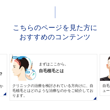
さまの個人情報保護にあたります。又、患者さま
個人を特定せず、患者さま数、サイトの閲覧数の
統計データを集積するために利用する場合があり
こちらのページを見た方に
ます。
おすすめのコンテンツ
医師法に基づく保存義務について
当院では、医師法24条1項に基づき医師が診療の
ビフォーアフター
際に作成する診療録は、医師法24条2項に基づき
自毛植毛の症例
診療録の保存義務があります。保存期間は患者さ
まの個人情報は削除できませんのでご留意下さ
、自
自毛植毛施術を受けられた患者さまの自然なボリ
薄
い。
てお
ューム感をお確かめください。
後
個人情報の開示・訂正・削除につい