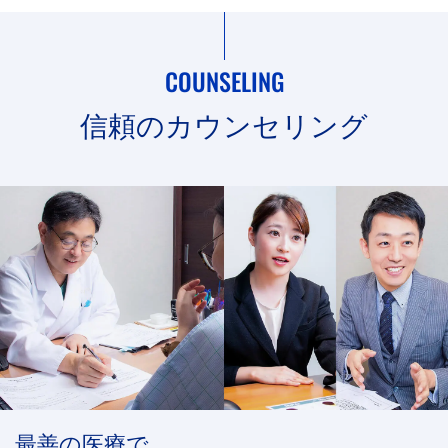
て
個人情報の開示・訂正・削除については、下記問
COUNSELING
合せ先までご連絡下さい。
信頼のカウンセリング
個人情報漏洩防止の為、患者さまご自身であるこ
とが確認させていただいた上で、速やかに対応致
します。又、開示におきましては、下記項目に該
当する場合、ご提供いただいた個人情報を開示す
ることがあります。
患者さまが他の患者さまもしくは当院に不利
益を及ぼす行為をした事が判明した場合、当
院は、患者さまの個人情報をその当事者、警
察、関連諸機関に通知することがあります。
裁判所・警察などの公的機関またはこれに準
最善の医療で、