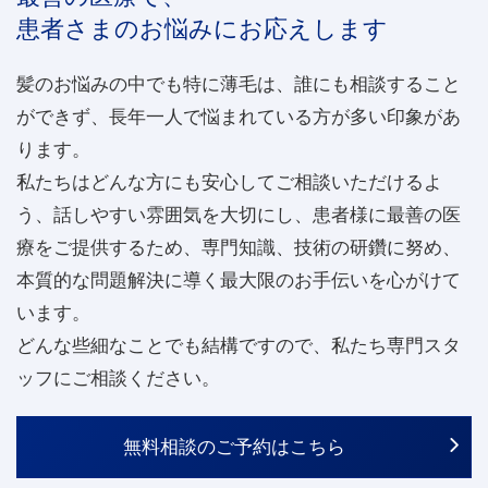
じた権限を持つ機関より、正式に公開要請を
患者さまのお悩みにお応えします
受けた場合、個人情報を開示することがあり
ます。
髪のお悩みの中でも特に薄毛は、誰にも相談すること
当院が、患者さまへより良い医療サービスを
ができず、長年一人で悩まれている方が多い印象があ
提供する為に、個人情報の取扱いを外部に委
ります。
託する場合があります。
私たちはどんな方にも安心してご相談いただけるよ
う、話しやすい雰囲気を大切にし、患者様に最善の医
個人情報に関するお問い合わせ
療をご提供するため、専門知識、技術の研鑽に努め、
本質的な問題解決に導く最大限のお手伝いを心がけて
ご質問やご意見がございましたら、下記までお問
います。
い合わせ下さい。
どんな些細なことでも結構ですので、私たち専門スタ
ッフにご相談ください。
info@shinwa-clinic.jp
無料相談のご予約はこちら
プライバシーポリシーの改訂につい
て