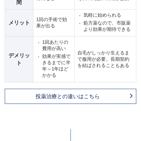
間
気軽に始められる
1回の手術で効
メリット
処方薬なので、市販薬
果が出る
より効果が期待できる
1回あたりの
費用が高い
自毛がしっかり生えるま
デメリッ
効果が実感で
で服用が必要。長期契約
ト
きるまでに半
を結ばされることもある
年～1年ほど
かかる
投薬治療との違いはこちら