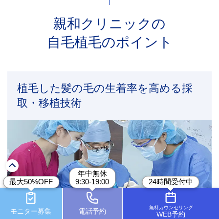
親和クリニックの
自毛植毛のポイント
植毛した髪の毛の生着率を高める採
取・移植技術
年中無休
最大50%OFF
9:30-19:00
24時間受付中
無料カウンセリング
モニター募集
電話予約
WEB予約