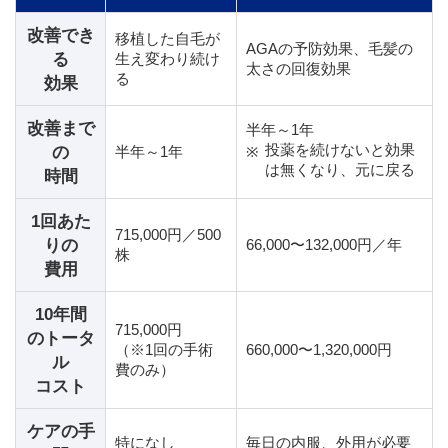
改善でき
移植した自毛が
AGAの予防効果、毛髪の
る
生え変わり続け
太さの回復効果
る
効果
改善まで
半年～1年
の
投薬を続けないと効果
半年～1年
は無くなり、元に戻る
時間
1回あた
715,000円／500
りの
66,000〜132,000円／年
株
費用
10年間
715,000円
の
トータ
（※1回の手術
660,000〜1,320,000円
ル
費のみ）
コスト
ケアの手
特になし
毎日の内服、外用が必要