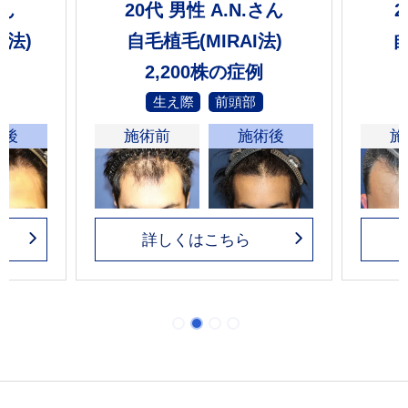
さん
20代 男性 A.N.さん
2
I法)
自毛植毛(MIRAI法)
自
2,200株の症例
生え際
前頭部
術後
施術前
施術後
施
詳しくはこちら