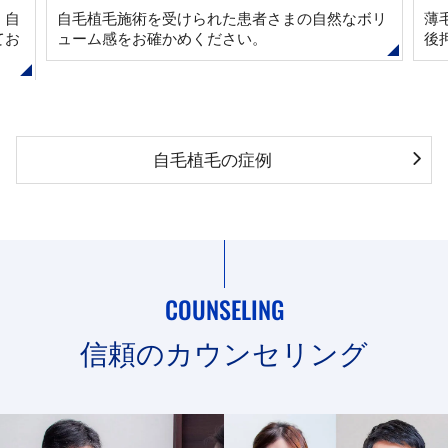
、自
自毛植毛施術を受けられた患者さまの自然なボリ
薄
てお
ューム感をお確かめください。
後
自毛植毛の症例
COUNSELING
信頼のカウンセリング