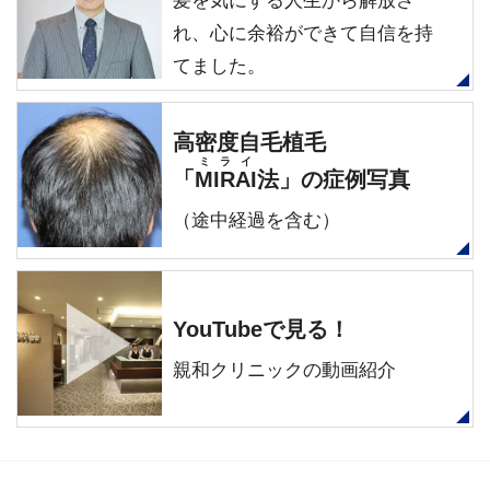
髪を気にする人生から解放さ
れ、心に余裕ができて自信を持
てました。
高密度自毛植毛
ミライ
「
MIRAI
法」の症例写真
（途中経過を含む）
YouTubeで見る！
親和クリニックの動画紹介