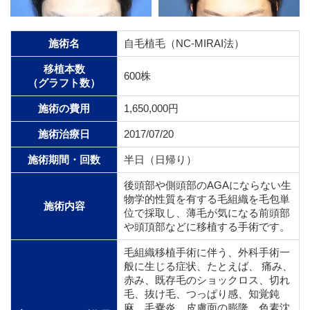
施術名
自毛植毛（NC-MIRAI法）
移植本数
600株
（グラフト数）
施術の費用
1,650,000円
施術治療日
2017/07/20
施術期間・回数
半日（日帰り）
後頭部や側頭部のAGAにならない生
物学的性質を有する毛組織を毛包単
施術内容
位で採取し、薄毛が気になる前頭部
や頭頂部などに移植する手術です。
毛組織移植手術に伴う、外科手術一
般に生じる症状、たとえば、 痛み、
赤み、既存毛のショックロス、切れ
毛、抜け毛、つっぱり感、知覚鈍
麻、毛嚢炎、皮膚面の膨隆、色素沈