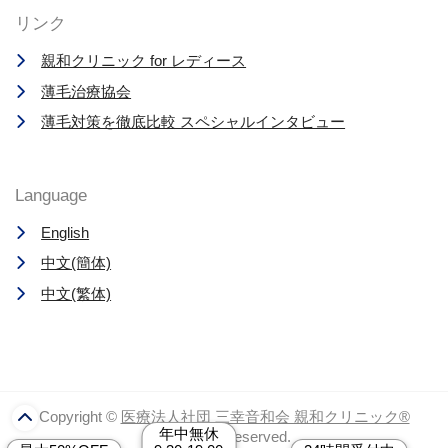
リンク
親和クリニック for レディース
薄毛治療協会
薄毛対策を徹底比較 スペシャルインタビュー
Language
English
中文(簡体)
中文(繁体)
Copyright ©
医療法人社団 三幸音和会 親和クリニック®
年中無休
All Rights Reserved.