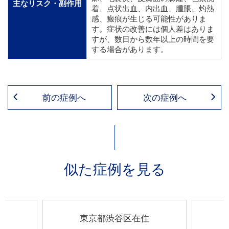
主なリスク・副作用
着、点状出血、内出血、腫脹、灼熱
感、瘢痕が生じる可能性がありま
す。症状の改善には個人差はありま
すが、数日から数年以上の時間を要
する場合があります。
前の症例へ
次の症例へ
似た症例を見る
住
東京都渋谷区在住