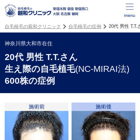
menu
20代 男性 T.
自毛植毛の親和クリニック
自毛植毛の症例
神奈川県大和市在住
20代 男性 T.T.さん
生え際の自毛植毛
(NC-MIRAI法)
600株の症例
施術前
施術後